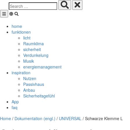
Skip
to
content
home
funktionen
licht
Raumklima
sicherheit
Verdunkelung
Musik
energiemanagement
inspiration
Nutzen
Passivhaus
Anbau
Sicherheitsgefühl
App
faq
Home
/
Dokumentation (engl.)
/
UNIVERSAL
/ Schwarze Klemme L