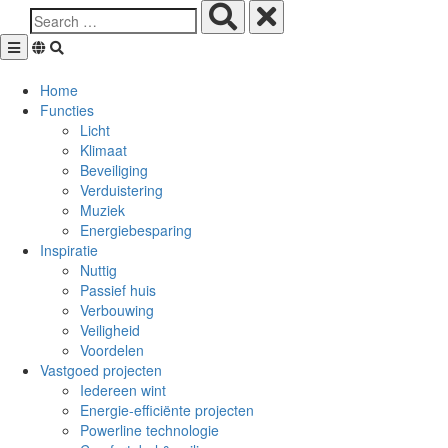
Skip
to
content
Home
Functies
Licht
Klimaat
Beveiliging
Verduistering
Muziek
Energiebesparing
Inspiratie
Nuttig
Passief huis
Verbouwing
Veiligheid
Voordelen
Vastgoed projecten
Iedereen wint
Energie-efficiënte projecten
Powerline technologie